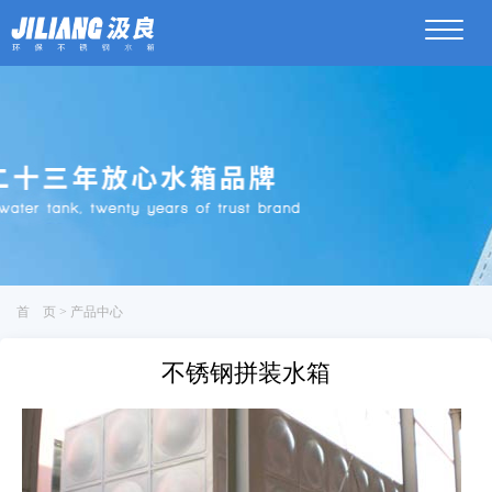
菜
单
首 页 > 产品中心
不锈钢拼装水箱