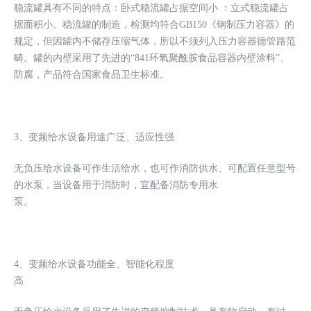
稳流罐具有不同的特点：卧式稳流罐占据空间小 ：立式稳流罐占
据面积小。稳流罐的制造，检测均符合GB150《钢制压力容器》的
规定，但因罐内不储存压缩气体，所以不须列入压力容器德管路范
畴。罐的内壁采用了先进的“841环氧聚酰胺食品容器内壁涂料”、
防腐，产品符合国家食品卫生标准。
3、变频给水设备用途广泛、适应性强
无负压给水设备可作生活给水，也可作消防供水、可配置任意型号
的水泵，当设备用于消防时，宜配备消防专用水
泵。
4、变频给水设备功能全、智能化程度
高